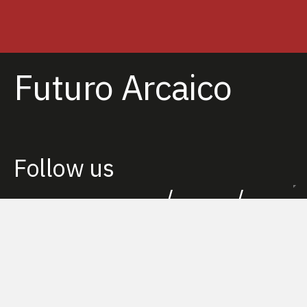
Futuro Arcaico
Follow us
/
/
info@folkloreelettrico.com
Facebook
Instagram
Progetto Vincitore PIN - Iniziativa promossa dalle Politiche
Giovanili della Regione Puglia e ARTI e finanziata con risorse del
FSE - PO Puglia 2014/2020 Azione 8.4 e del Fondo per lo Sviluppo